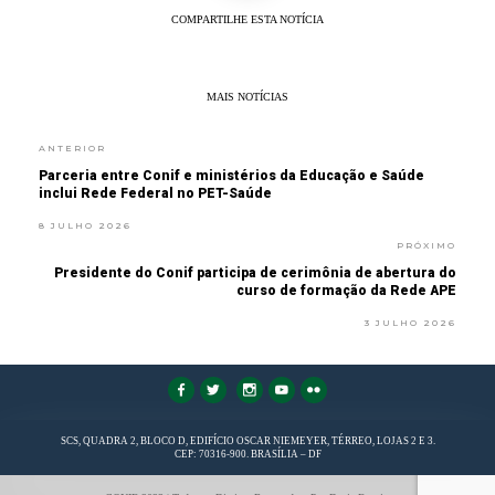
COMPARTILHE ESTA NOTÍCIA
MAIS NOTÍCIAS
ANTERIOR
Parceria entre Conif e ministérios da Educação e Saúde
inclui Rede Federal no PET-Saúde
8 JULHO 2026
PRÓXIMO
Presidente do Conif participa de cerimônia de abertura do
curso de formação da Rede APE
3 JULHO 2026
FaLang translation system by Faboba
SCS, QUADRA 2, BLOCO D, EDIFÍCIO OSCAR NIEMEYER, TÉRREO, LOJAS 2 E 3.
CEP: 70316-900. BRASÍLIA – DF