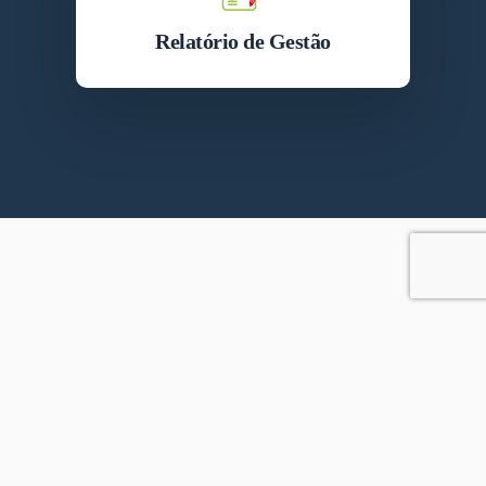
Relatório de Gestão
FaLang translation system by Faboba
SCS, QUADRA 2, BLOCO D, EDIFÍCIO OSCAR NIEMEYER, TÉRREO, LOJAS 2 E 3.
CEP: 70316-900. BRASÍLIA – DF
CONIF 2023 | Todos os Direitos Reservados. Por Denis Ferreira