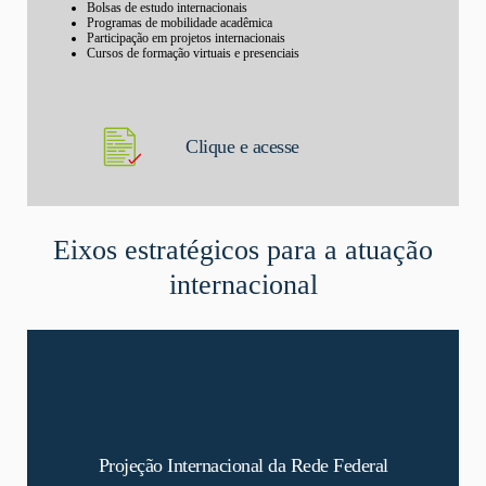
Bolsas de estudo internacionais
Programas de mobilidade acadêmica
Participação em projetos internacionais
Cursos de formação virtuais e presenciais
Clique e acesse
Eixos estratégicos para a atuação
internacional
Buscamos posicionar a Rede Federal como um ator relevante no cenário
Projeção Internacional da Rede Federal
educacional internacional, mostrando a qualidade e o potencial do modelo
verticalizado de educação profissional e tecnológica.