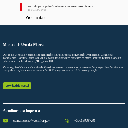
Nota de pesar pelo falecimento de estudantes do IFCE
15 JUNHO 2026
Ver todas
Manual de Uso da Marca
O logo do Conselho Nacional das Instituições da Rede Federal de Educação Profissional, Cientifica e
Tecnológica (Conif) foi criada em 2009 a partir dos elementos presentes na marca Instituto Federal, proposta
pelo Ministério da Educação (MEC), em 2008.
Veja a seguir o Manual de Identidade Visual, documento que reúne as recomendações e especificações técnicas
para padronização do uso da marca do Conif. Conheça nosso manual de uso e aplicação.
Download do manual
Atendimento a Imprensa
comunicacao@conif.org.br
+55 61 3966-7201