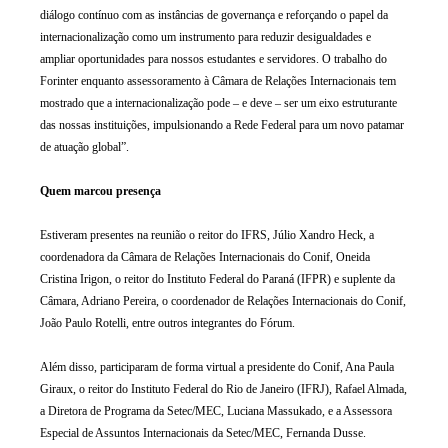
diálogo contínuo com as instâncias de governança e reforçando o papel da
internacionalização como um instrumento para reduzir desigualdades e
ampliar oportunidades para nossos estudantes e servidores. O trabalho do
Forinter enquanto assessoramento à Câmara de Relações Internacionais tem
mostrado que a internacionalização pode – e deve – ser um eixo estruturante
das nossas instituições, impulsionando a Rede Federal para um novo patamar
de atuação global”.
Quem marcou presença
Estiveram presentes na reunião o reitor do IFRS, Júlio Xandro Heck, a
coordenadora da Câmara de Relações Internacionais do Conif, Oneida
Cristina Irigon, o reitor do Instituto Federal do Paraná (IFPR) e suplente da
Câmara, Adriano Pereira, o coordenador de Relações Internacionais do Conif,
João Paulo Rotelli, entre outros integrantes do Fórum.
Além disso, participaram de forma virtual a presidente do Conif, Ana Paula
Giraux, o reitor do Instituto Federal do Rio de Janeiro (IFRJ), Rafael Almada,
a Diretora de Programa da Setec/MEC, Luciana Massukado, e a Assessora
Especial de Assuntos Internacionais da Setec/MEC, Fernanda Dusse.