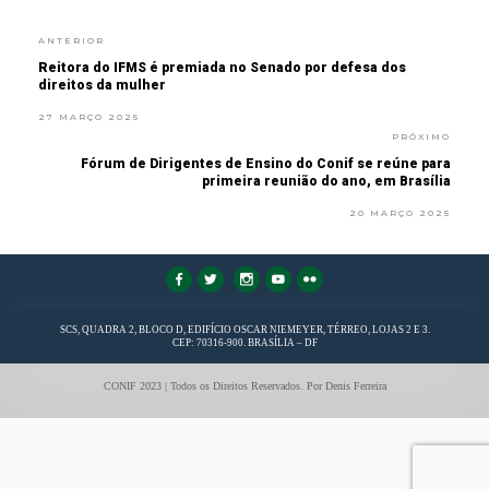
ANTERIOR
Reitora do IFMS é premiada no Senado por defesa dos
direitos da mulher
27 MARÇO 2025
PRÓXIMO
Fórum de Dirigentes de Ensino do Conif se reúne para
primeira reunião do ano, em Brasília
20 MARÇO 2025
FaLang translation system by Faboba
SCS, QUADRA 2, BLOCO D, EDIFÍCIO OSCAR NIEMEYER, TÉRREO, LOJAS 2 E 3.
CEP: 70316-900. BRASÍLIA – DF
CONIF 2023 | Todos os Direitos Reservados. Por Denis Ferreira