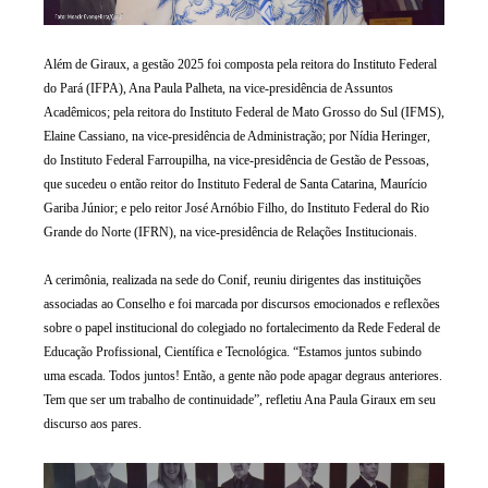
Além de Giraux, a gestão 2025 foi composta pela reitora do Instituto Federal
do Pará (IFPA), Ana Paula Palheta, na vice-presidência de Assuntos
Acadêmicos; pela reitora do Instituto Federal de Mato Grosso do Sul (IFMS),
Elaine Cassiano, na vice-presidência de Administração; por Nídia Heringer,
do Instituto Federal Farroupilha, na vice-presidência de Gestão de Pessoas,
que sucedeu o então reitor do Instituto Federal de Santa Catarina, Maurício
Gariba Júnior; e pelo reitor José Arnóbio Filho, do Instituto Federal do Rio
Grande do Norte (IFRN), na vice-presidência de Relações Institucionais.
A cerimônia, realizada na sede do Conif, reuniu dirigentes das instituições
associadas ao Conselho e foi marcada por discursos emocionados e reflexões
sobre o papel institucional do colegiado no fortalecimento da Rede Federal de
Educação Profissional, Científica e Tecnológica. “Estamos juntos subindo
uma escada. Todos juntos! Então, a gente não pode apagar degraus anteriores.
Tem que ser um trabalho de continuidade”, refletiu Ana Paula Giraux em seu
discurso aos pares.