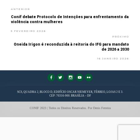
ANTERIOR
Conif debate Protocolo de Intenções para enfrentamento da
violência contra mulheres
5 FEVEREIRO 2026
PRÓXIMO
Oneida Irigon é reconduzida à reitoria do IFG para mandato
de 2026 a 2030
16 JANEIRO 2026
FaLang translation system by Faboba
SCS, QUADRA 2, BLOCO D, EDIFÍCIO OSCAR NIEMEYER, TÉRREO, LOJAS 2 E 3.
CEP: 70316-900. BRASÍLIA – DF
CONIF 2023 | Todos os Direitos Reservados. Por Denis Ferreira