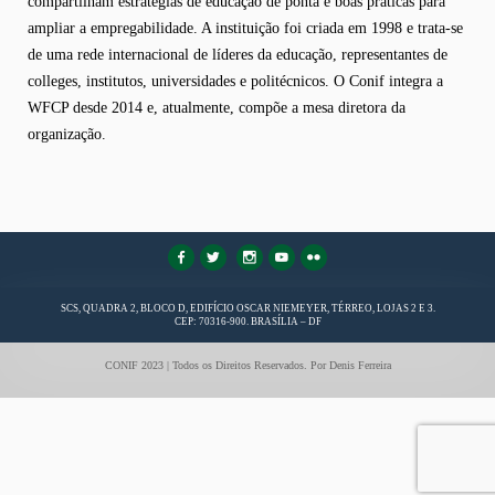
compartilham estratégias de educação de ponta e boas práticas para
ampliar a empregabilidade. A instituição foi criada em 1998 e trata-se
de uma rede internacional de líderes da educação, representantes de
colleges, institutos, universidades e politécnicos. O Conif integra a
WFCP desde 2014 e, atualmente, compõe a mesa diretora da
organização.
FaLang translation system by Faboba
SCS, QUADRA 2, BLOCO D, EDIFÍCIO OSCAR NIEMEYER, TÉRREO, LOJAS 2 E 3.
CEP: 70316-900. BRASÍLIA – DF
CONIF 2023 | Todos os Direitos Reservados. Por Denis Ferreira