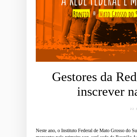
Gestores da Red
inscrever n
22 
Neste ano, o Instituto Federal de Mato Grosso do S