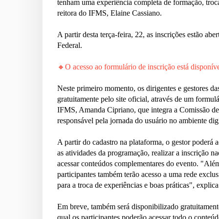
tenham uma experiência completa de formação, troca
reitora do IFMS, Elaine Cassiano.
A partir desta terça-feira, 22, as inscrições estão a
Federal.
🔸O acesso ao formulário de inscrição está disponível
Neste primeiro momento, os dirigentes e gestores das
gratuitamente pelo site oficial, através de um formul
IFMS, Amanda Cipriano, que integra a Comissão de
responsável pela jornada do usuário no ambiente digi
A partir do cadastro na plataforma, o gestor poderá a
as atividades da programação, realizar a inscrição naq
acessar conteúdos complementares do evento. "Além
participantes também terão acesso a uma rede exclus
para a troca de experiências e boas práticas", expli
Em breve, também será disponibilizado gratuitament
qual os participantes poderão acessar todo o conteúd