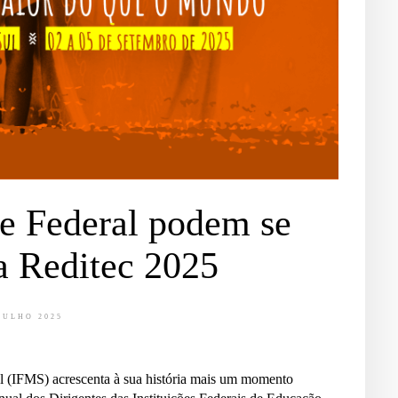
e Federal podem se
a Reditec 2025
JULHO 2025
ul (IFMS) acrescenta à sua história mais um momento