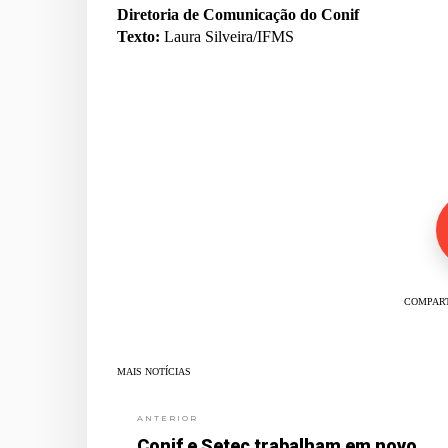
Diretoria de Comunicação do Conif
Texto:
Laura Silveira/IFMS
COMPART
MAIS NOTÍCIAS
ANTERIOR
Conif e Setec trabalham em novo