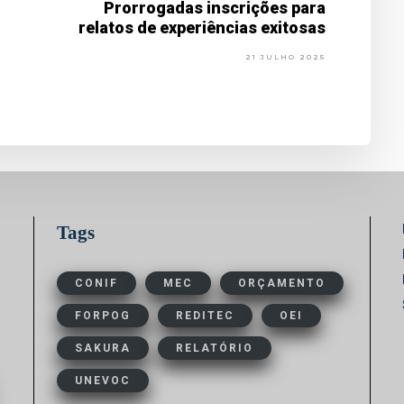
Prorrogadas inscrições para
relatos de experiências exitosas
21 JULHO 2025
Tags
CONIF
MEC
ORÇAMENTO
FORPOG
REDITEC
OEI
SAKURA
RELATÓRIO
UNEVOC