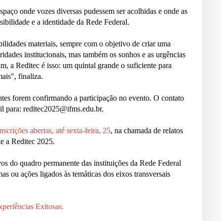
 espaço onde vozes diversas pudessem ser acolhidas e onde as
sibilidade e a identidade da Rede Federal.
ibilidades materiais, sempre com o objetivo de criar uma
oridades institucionais, mas também os sonhos e as urgências
m, a Reditec é isso: um quintal grande o suficiente para
is", finaliza.
ntes forem confirmando a participação no evento. O contato
il para: reditec2025@ifms.edu.br.
inscrições abertas, até sexta-feira, 25
, na chamada de relatos
te a Reditec 2025.
vos do quadro permanente das instituições da Rede Federal
as ou ações ligados às temáticas dos eixos transversais
xperiências Exitosas.