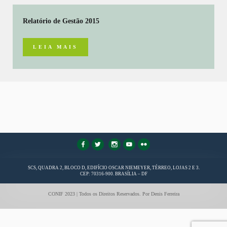
Relatório de Gestão 2015
LEIA MAIS
FaLang translation system by Faboba
SCS, QUADRA 2, BLOCO D, EDIFÍCIO OSCAR NIEMEYER, TÉRREO, LOJAS 2 E 3.
CEP: 70316-900. BRASÍLIA – DF
CONIF 2023 | Todos os Direitos Reservados. Por Denis Ferreira