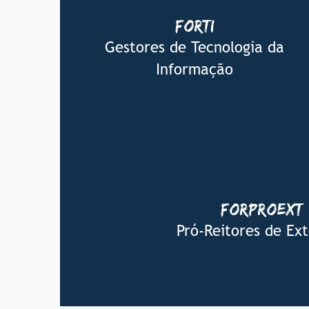
FORTI
Fábio Macedo (IFRJ)
Gestores de Tecnologia da
fabio.macedo@ifrj.edu.br
Informação
FORPROEXT
Carlos Alexandre Amaral Ara
carlosalexandre@ifma.ed
Pró-Reitores de Ex