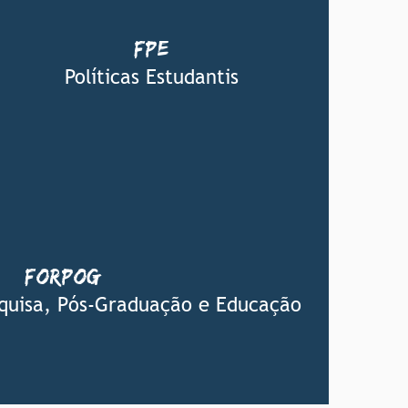
FPE
Nathalia da Mata Atroch (IFPE)
nathaliaatroch@recife.ifpe.edu.br
Políticas Estudantis
FORPOG
Rogério Teles (IFMA)
ogerioteles@ifma.edu.br
squisa, Pós-Graduação e Educação