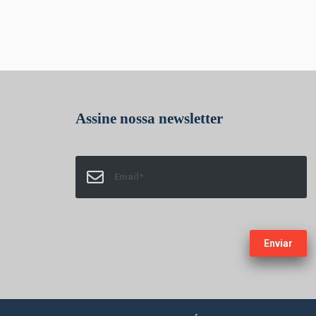
FaLang translation system by Faboba
Assine nossa newsletter
Enviar